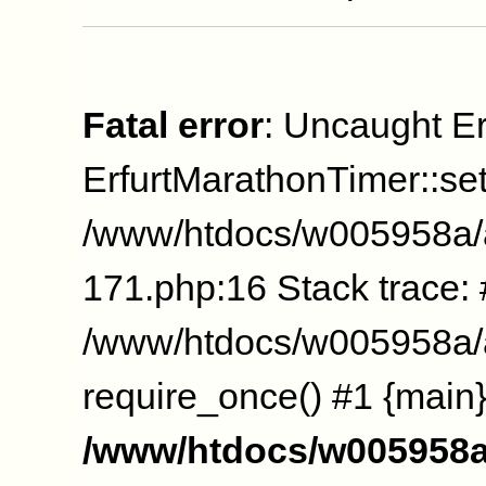
Fatal error
: Uncaught Er
ErfurtMarathonTimer::se
/www/htdocs/w005958a/
171.php:16 Stack trace:
/www/htdocs/w005958a/a
require_once() #1 {main}
/www/htdocs/w005958a