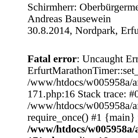
Schirmherr: Oberbürgermei
Andreas Bausewein
30.8.2014, Nordpark, Erfu
Fatal error
: Uncaught Err
ErfurtMarathonTimer::set
/www/htdocs/w005958a/an
171.php:16 Stack trace: #
/www/htdocs/w005958a/an
require_once() #1 {main}
/www/htdocs/w005958a/