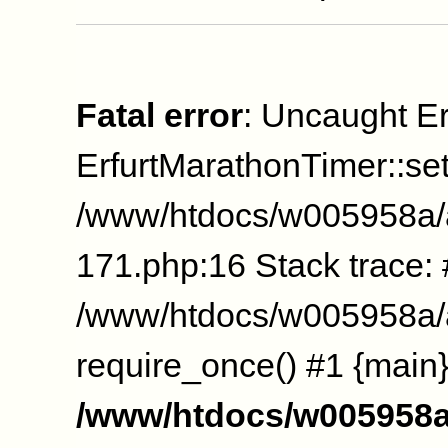
Fatal error
: Uncaught Er
ErfurtMarathonTimer::se
/www/htdocs/w005958a/
171.php:16 Stack trace:
/www/htdocs/w005958a/a
require_once() #1 {main}
/www/htdocs/w005958a