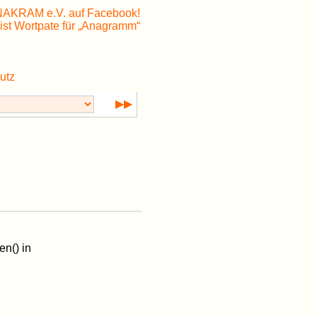
utz
▶▶
en() in