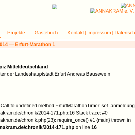
Projekte
Gästebuch
Kontakt | Impressum | Datensch
1
piz Mitteldeutschland
ter der Landeshauptstadt Erfurt Andreas Bausewein
: Call to undefined method ErfurtMarathonTimer::set_anmeldung
kram.de/chronik/2014-171.php:16 Stack trace: #0
ram.de/chronik.php(23): require_once() #1 {main} thrown in
nakram.de/chronik/2014-171.php
on line
16