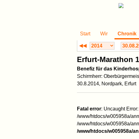
Start
Wir
Chronik
◀◀
Erfurt-Marathon 
Benefiz für das Kinderhos
Schirmherr: Oberbürgermeis
30.8.2014, Nordpark, Erfurt
Fatal error
: Uncaught Error
/www/htdocs/w005958a/anna
/www/htdocs/w005958a/annak
/www/htdocs/w005958a/an