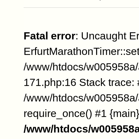
Fatal error
: Uncaught Er
ErfurtMarathonTimer::se
/www/htdocs/w005958a/
171.php:16 Stack trace:
/www/htdocs/w005958a/a
require_once() #1 {main}
/www/htdocs/w005958a