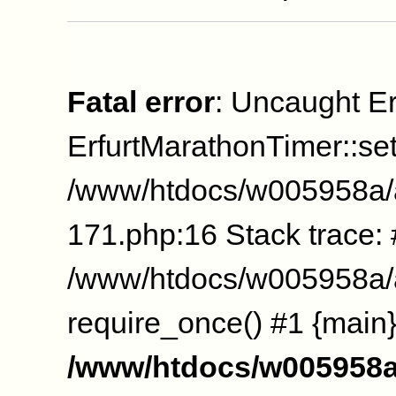
Fatal error
: Uncaught Er
ErfurtMarathonTimer::se
/www/htdocs/w005958a/
171.php:16 Stack trace:
/www/htdocs/w005958a/a
require_once() #1 {main}
/www/htdocs/w005958a