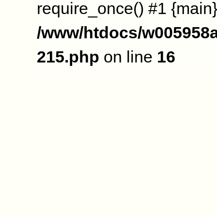
require_once() #1 {main}
/www/htdocs/w005958a
215.php
on line
16