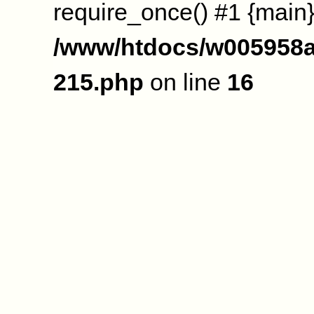
require_once() #1 {main}
/www/htdocs/w005958a
215.php
on line
16