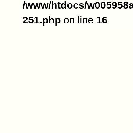
/www/htdocs/w005958a
251.php
on line
16