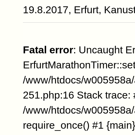
19.8.2017, Erfurt, Kanus
Fatal error
: Uncaught Er
ErfurtMarathonTimer::se
/www/htdocs/w005958a/
251.php:16 Stack trace:
/www/htdocs/w005958a/a
require_once() #1 {main}