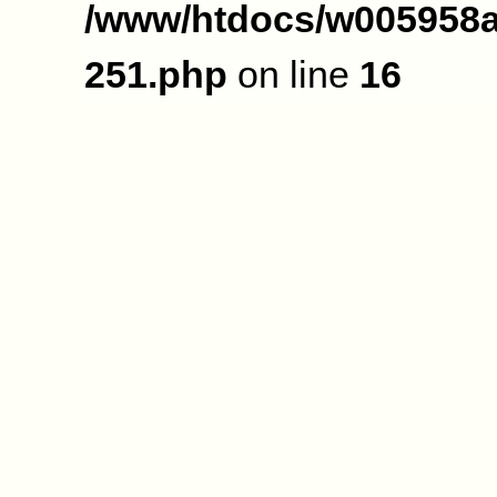
/www/htdocs/w005958a
251.php
on line
16