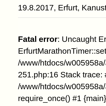
19.8.2017, Erfurt, Kanus
Fatal error
: Uncaught Er
ErfurtMarathonTimer::se
/www/htdocs/w005958a/
251.php:16 Stack trace:
/www/htdocs/w005958a/a
require_once() #1 {main}