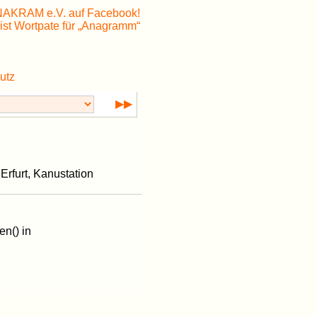
utz
▶▶
rfurt, Kanustation
en() in