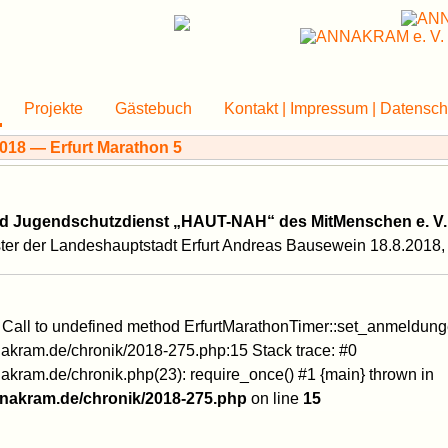
Projekte
Gästebuch
Kontakt | Impressum | Datensch
und Jugendschutzdienst „HAUT-NAH“ des MitMenschen e. V.
er der Landeshauptstadt Erfurt Andreas Bausewein 18.8.2018, E
: Call to undefined method ErfurtMarathonTimer::set_anmeldung
kram.de/chronik/2018-275.php:15 Stack trace: #0
ram.de/chronik.php(23): require_once() #1 {main} thrown in
nakram.de/chronik/2018-275.php
on line
15