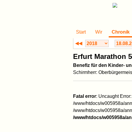
Start
Wir
Chronik
◀◀
Erfurt Marathon 5
Benefiz für den Kinder- 
Schirmherr: Oberbürgermeist
Fatal error
: Uncaught Error
/www/htdocs/w005958a/anna
/www/htdocs/w005958a/annak
/www/htdocs/w005958a/an