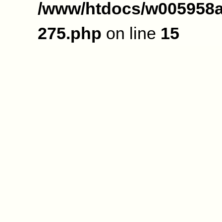
/www/htdocs/w005958a
275.php
on line
15