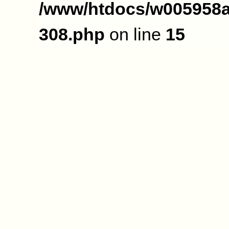
/www/htdocs/w005958a
308.php
on line
15