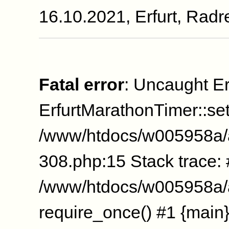
16.10.2021, Erfurt, Rad
Fatal error
: Uncaught Er
ErfurtMarathonTimer::se
/www/htdocs/w005958a/
308.php:15 Stack trace:
/www/htdocs/w005958a/a
require_once() #1 {main}