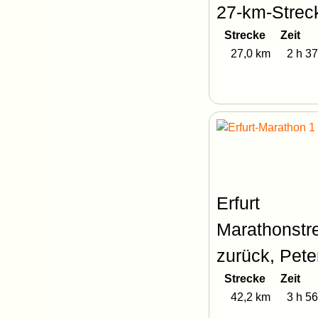
27-km-Strec
Strecke
Zeit
27,0 km
2 h 37
Erfurt
Marathonstre
zurück, Pete
Strecke
Zeit
42,2 km
3 h 56