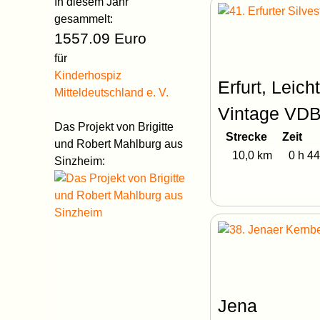
In diesem Jahr
gesammelt:
1557.09 Euro
für
Kinderhospiz
Erfurt, Leich
Mitteldeutschland e. V.
Vintage VDB
Das Projekt von Brigitte
Strecke
Zeit
und Robert Mahlburg aus
10,0 km
0 h 44
Sinzheim:
Jena