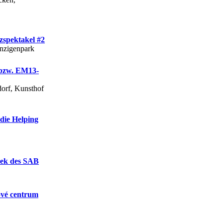
zspektakel #2
rnzigenpark
 bzw. EM13-
orf, Kunsthof
die Helping
thek des SAB
ové centrum