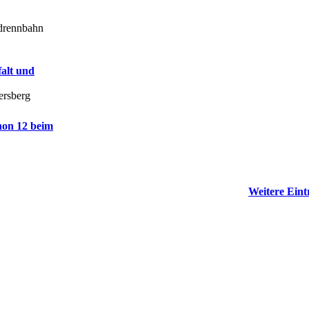
adrennbahn
falt und
ersberg
on 12 beim
Weitere Eintr