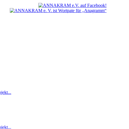
jekt...
jekt...