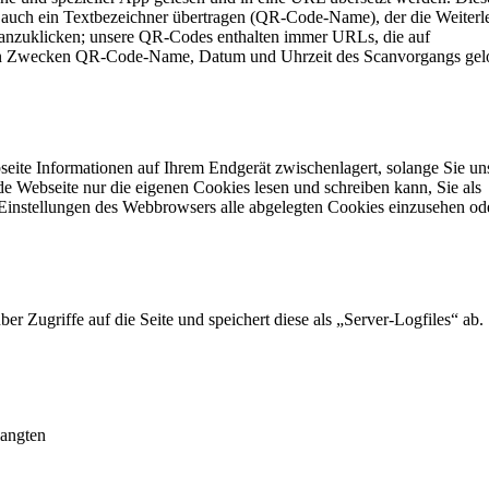
d auch ein Textbezeichner übertragen (QR-Code-Name), der die Weiterl
ch anzuklicken; unsere QR-Codes enthalten immer URLs, die auf
hen Zwecken QR-Code-Name, Datum und Uhrzeit des Scanvorgangs gel
seite Informationen auf Ihrem Endgerät zwischenlagert, solange Sie un
e Webseite nur die eigenen Cookies lesen und schreiben kann, Sie als
n Einstellungen des Webbrowsers alle abgelegten Cookies einzusehen od
er Zugriffe auf die Seite und speichert diese als „Server-Logfiles“ ab.
langten