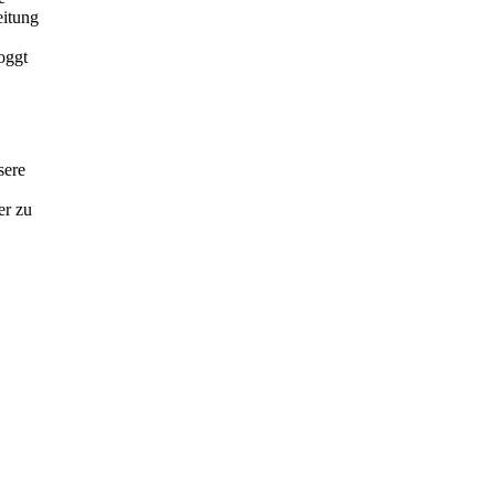
eitung
oggt
sere
er zu