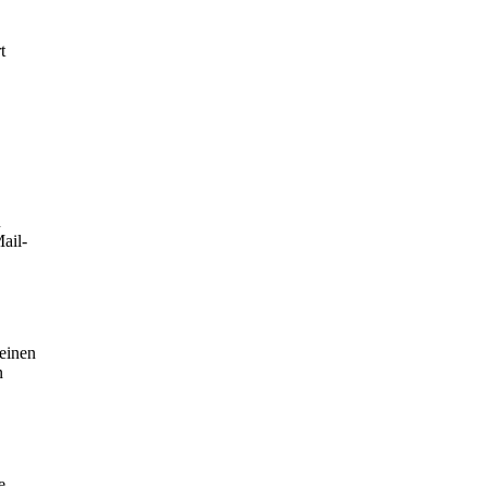
t
u
ail-
einen
n
e