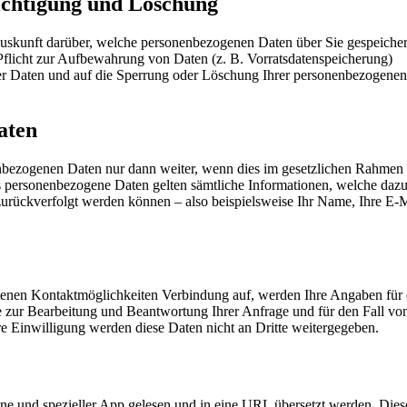
richtigung und Löschung
e Auskunft darüber, welche personenbezogenen Daten über Sie gespeicher
 Pflicht zur Aufbewahrung von Daten (z. B. Vorratsdatenspeicherung)
cher Daten und auf die Sperrung oder Löschung Ihrer personenbezogenen
aten
nenbezogenen Daten nur dann weiter, wenn dies im gesetzlichen Rahmen
Als personenbezogene Daten gelten sämtliche Informationen, welche daz
urückverfolgt werden können – also beispielsweise Ihr Name, Ihre E-M
tenen Kontaktmöglichkeiten Verbindung auf, werden Ihre Angaben für 
e zur Bearbeitung und Beantwortung Ihrer Anfrage und für den Fall vo
 Einwilligung werden diese Daten nicht an Dritte weitergegeben.
ne und spezieller App gelesen und in eine URL übersetzt werden. Dies