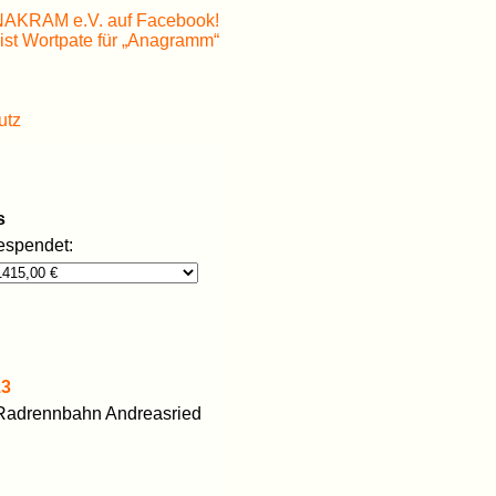
utz
s
espendet:
13
, Radrennbahn Andreasried