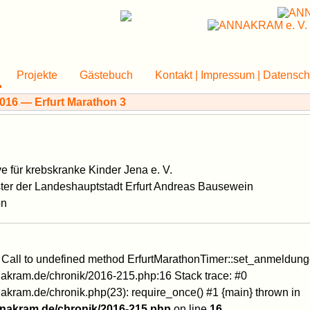
Projekte
Gästebuch
Kontakt | Impressum | Datensch
tive für krebskranke Kinder Jena e. V.
ter der Landeshauptstadt Erfurt Andreas Bausewein
on
: Call to undefined method ErfurtMarathonTimer::set_anmeldung
kram.de/chronik/2016-215.php:16 Stack trace: #0
ram.de/chronik.php(23): require_once() #1 {main} thrown in
nakram.de/chronik/2016-215.php
on line
16