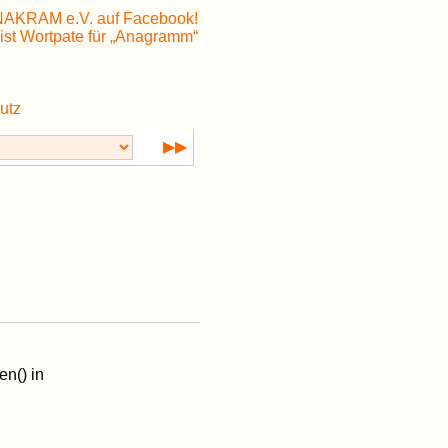
utz
▶▶
en() in