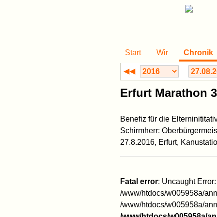
Start
Wir
Chronik
◀◀
Erfurt Marathon 3
Benefiz für die Elterninitita
Schirmherr: Oberbürgermeis
27.8.2016, Erfurt, Kanustati
Fatal error
: Uncaught Error
/www/htdocs/w005958a/anna
/www/htdocs/w005958a/annak
/www/htdocs/w005958a/an